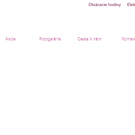
Otváracie hodiny
Ele
Akcie
Fotogaléria
Cesta k nám
Kontak