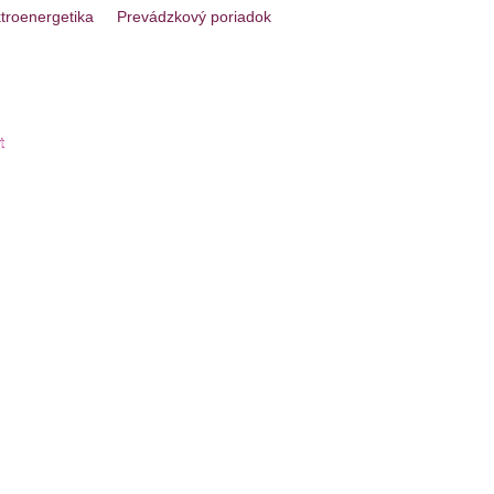
ktroenergetika
Prevádzkový poriadok
t